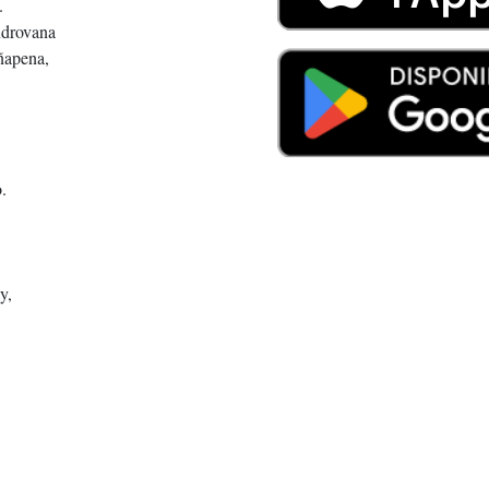
.
ndrovana
ñapena,
.
y,