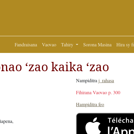
Fandraisana
Vaovao
Tahiry
Sorona Masina
Hira sy f
onao ‘zao kaika ‘zao
Nampiditra
j_rahasa
Fihirana Vaovao p. 300
Hampiditra feo
ñapena,