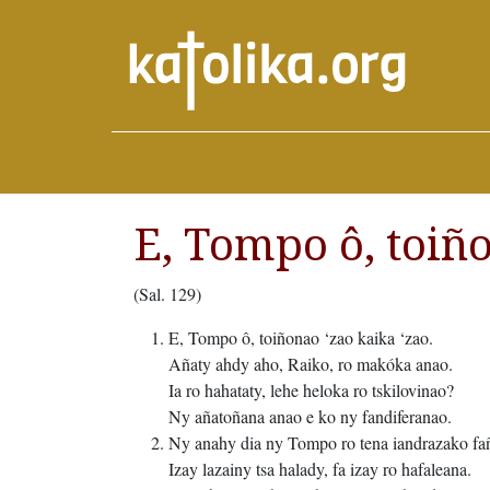
E, Tompo ô, toiñ
(Sal. 129)
E, Tompo ô, toiñonao ‘zao kaika ‘zao.
Añaty ahdy aho, Raiko, ro makóka anao.
Ia ro hahataty, lehe heloka ro tskilovinao?
Ny añatoñana anao e ko ny fandiferanao.
Ny anahy dia ny Tompo ro tena iandrazako fa
Izay lazainy tsa halady, fa izay ro hafaleana.