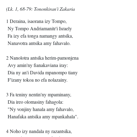
(Lk. 1, 68-79: Tononkiran'i Zakaria
1 Deraina, isaorana izy Tompo,
Ny Tompo Andriamanitr'i Israely
Fa izy efa tonga namangy antsika,
Nanavotra antsika amy fahavalo.
2 Nanolotra antsika herim-pamonjena
Avy amin'ny fianakaviana iray:
Dia ny an'i Davida mpanompo tiany
F'izany tokoa no efa nolazainy.
3 Fa teniny nentin'ny mpaminany,
Dia ireo olomasiny fahagola:
"Ny vonjiny hanala amy fahavalo,
Hanafaka antsika amy mpankahala".
4 Noho izy nandala ny razantsika,