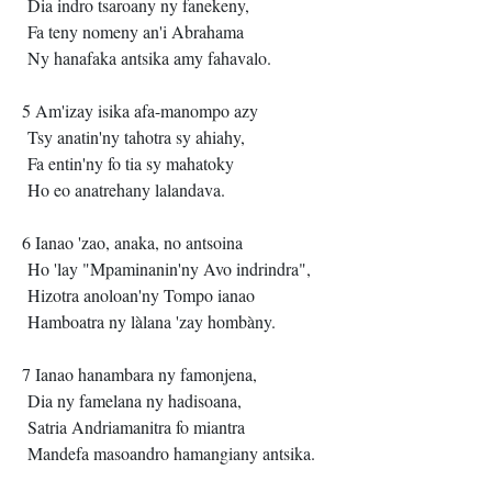
Dia indro tsaroany ny fanekeny,
Fa teny nomeny an'i Abrahama
Ny hanafaka antsika amy fahavalo.
5 Am'izay isika afa-manompo azy
Tsy anatin'ny tahotra sy ahiahy,
Fa entin'ny fo tia sy mahatoky
Ho eo anatrehany lalandava.
6 Ianao 'zao, anaka, no antsoina
Ho 'lay "Mpaminanin'ny Avo indrindra",
Hizotra anoloan'ny Tompo ianao
Hamboatra ny làlana 'zay hombàny.
7 Ianao hanambara ny famonjena,
Dia ny famelana ny hadisoana,
Satria Andriamanitra fo miantra
Mandefa masoandro hamangiany antsika.