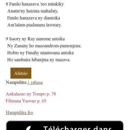
8 Fanilo hanazava 'reo mitakiky
Anatin'ny haizina mahafaty,
Fanilo hanazava ny diantsika
Am'lalam-piadanana lavorary.
9 Isaory ny Ray nanome antsika
Ny Zanany ho masoandrom-pamonjena;
Hobio ny Fanahy niantsoana antsika
Ho sambatra hibanjina ny mazava.
Ahitsio
Nampiditra
j_rahasa
Ankalazao ny Tompo p. 78
Fihirana Vaovao p. 65
Hampiditra feo