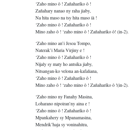
‘Zaho mino ô ! Zañahariko ô !
Zañahary nanao ny raha jiaby,
Na hita maso na tsy hita maso ià !
‘Zaho mino ô ! Zañahariko ô !
Mino zaho ô ! ‘zaho mino ô ! Zañahariko ô! (in-2).
‘Zaho mino an’i Jesoa Tompo,
Naterak’i Maria Virjiny e !
‘Zaho mino ô ! Zañahariko ô !
Nijaly sy maty ho antsika jiaby,
Nitsangan-ko velona an-kafaliana,
‘Zaho mino ô ! Zañahariko ô !
Mino zaho ô ! ‘zaho mino ô ! Zañahariko ô !(in-2).
‘Zaho mino ny Fanahy Masina,
Loharano nipoiran’ny aina e !
‘Zaho mino ô ! Zañahariko ô !
Mpankahery sy Mpanamasina,
Mendrik’haja sy voninahitra,