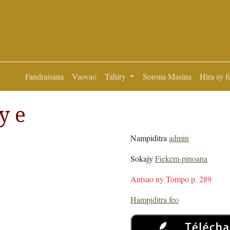
Fandraisana
Vaovao
Tahiry
Sorona Masina
Hira sy f
y e
Nampiditra
admin
Sokajy
Fiekem-pinoana
Antsao ny Tompo p. 289
Hampiditra feo