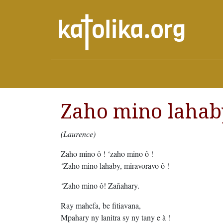
Zaho mino lahab
(Laurence)
Zaho mino ô ! ‘zaho mino ô !
‘Zaho mino lahaby, miravoravo ô !
‘Zaho mino ô! Zañahary.
Ray mahefa, be fitiavana,
Mpahary ny lanitra sy ny tany e à !