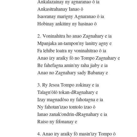
Ankalazainay ny agnaranao ô ia
Ankasitrahanay Ianao ô
Isaoranay marigny Agnaranao ô ia
Hobinay ankitiny ny hasinao ô
2. Voninahitra ho anao Zagnahary e ia
Mpanjaka an-tampon'ny lanitry agny e
Fa lehibe loatra ny voninahitrao ô ia
Anao izy araiky fô no Tompo Zagnahary e
Be fahefagna amin'ny raha jiaby e ia
Anao no Zagnahary sady Babanay e
3. Ry Jesoa Tompo zokinay e ia
Talagn'ôlô tokan-dRagnahary e
Izay magnadôso ny fahotagna e ia
Ny fahotan'izao tontolo izao ô
Ianao zanak'ondrin-dRagnahary e ia
Raiso ny fifonanay e
4. Anao iry araiky fô masin'izy Tompo ô