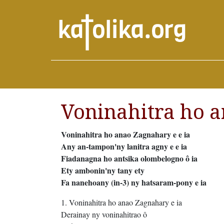
Voninahitra ho a
Voninahitra ho anao Zagnahary e e ia
Any an-tampon'ny lanitra agny e e ia
Fiadanagna ho antsika olombelogno ô ia
Ety ambonin'ny tany ety
Fa nanehoany (in-3) ny hatsaram-pony e ia
1. Voninahitra ho anao Zagnahary e ia
Derainay ny voninahitrao ô