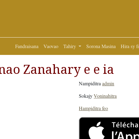
Fandraisana
Vaovao
Tahiry
Sorona Masina
Hira sy f
nao Zanahary e e ia
Nampiditra
admin
Sokajy
Voninahitra
Hampiditra feo