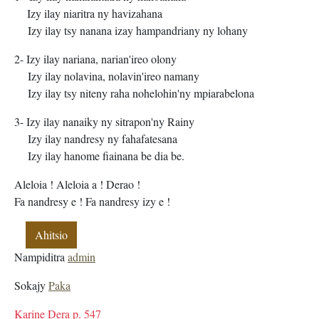
Izy ilay niaritra ny havizahana
Izy ilay tsy nanana izay hampandriany ny lohany
2- Izy ilay nariana, narian'ireo olony
Izy ilay nolavina, nolavin'ireo namany
Izy ilay tsy niteny raha nohelohin'ny mpiarabelona
3- Izy ilay nanaiky ny sitrapon'ny Rainy
Izy ilay nandresy ny fahafatesana
Izy ilay hanome fiainana be dia be.
Aleloia ! Aleloia a ! Derao !
Fa nandresy e ! Fa nandresy izy e !
Ahitsio
Nampiditra
admin
Sokajy
Paka
Karine Dera p. 547