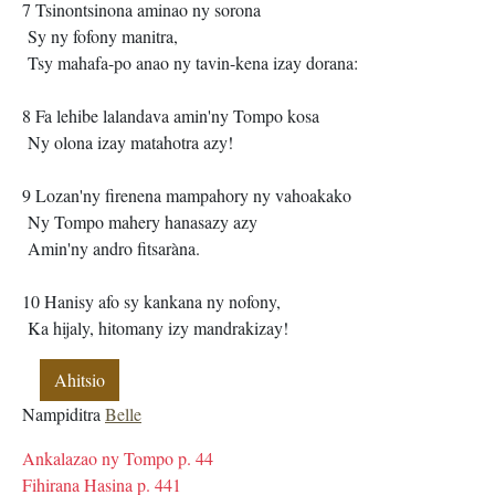
7 Tsinontsinona aminao ny sorona
Sy ny fofony manitra,
Tsy mahafa-po anao ny tavin-kena izay dorana:
8 Fa lehibe lalandava amin'ny Tompo kosa
Ny olona izay matahotra azy!
9 Lozan'ny firenena mampahory ny vahoakako
Ny Tompo mahery hanasazy azy
Amin'ny andro fitsaràna.
10 Hanisy afo sy kankana ny nofony,
Ka hijaly, hitomany izy mandrakizay!
Ahitsio
Nampiditra
Belle
Ankalazao ny Tompo p. 44
Fihirana Hasina p. 441