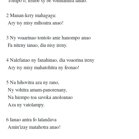
Tompo ô, lehibe sy be voninahitra ianao.
2 Manan-kery mahagaga:
Ary tsy misy mihoatra anao!
3 Ny voaarinao tontolo anie hanompo anao
Fa niteny ianao, dia nisy ireny.
4 Nalefanao ny fanahinao, dia voaorina ireny
Ary tsy misy mahatohitra ny feonao!
5 Na hihovitra aza ny rano,
Ny vohitra amam-panorenany,
Na hiempo toa savoka anoloanao
Aza ny vatolampy.
6 Ianao antra fo lalandava
Amin'izay matahotra anao!