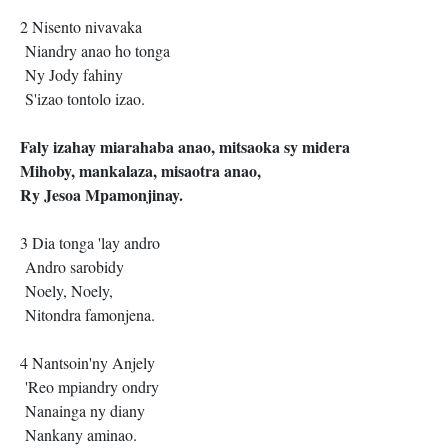
2 Nisento nivavaka
Niandry anao ho tonga
Ny Jody fahiny
S'izao tontolo izao.
Faly izahay miarahaba anao, mitsaoka sy midera
Mihoby, mankalaza, misaotra anao,
Ry Jesoa Mpamonjinay.
3 Dia tonga 'lay andro
Andro sarobidy
Noely, Noely,
Nitondra famonjena.
4 Nantsoin'ny Anjely
'Reo mpiandry ondry
Nanainga ny diany
Nankany aminao.