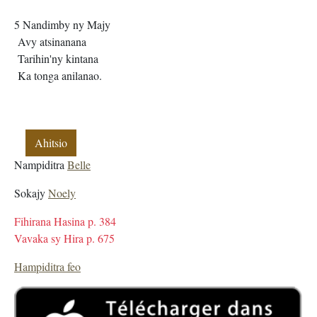
5 Nandimby ny Majy
Avy atsinanana
Tarihin'ny kintana
Ka tonga anilanao.
Ahitsio
Nampiditra
Belle
Sokajy
Noely
Fihirana Hasina p. 384
Vavaka sy Hira p. 675
Hampiditra feo