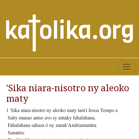
'Sika niara-nisotro ny aleoko
maty
1 'Sika niara-nisotro ny aleoko maty tam'i Jesoa Tompo a
Sahy manao antso avo sy mitaky fahafahana,
Fahafahana sahaza ô ny zanak'Andriamanitra.
Sanatria: