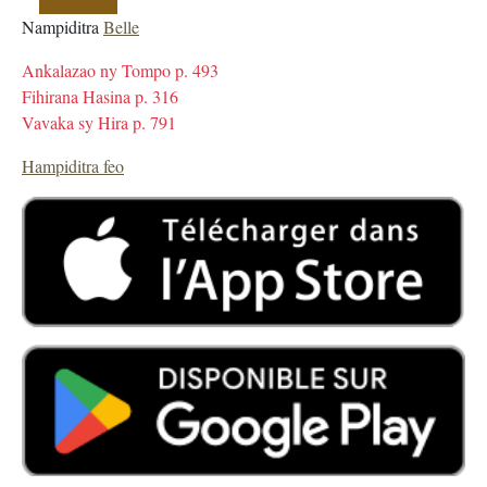
Nampiditra
Belle
Ankalazao ny Tompo p. 493
Fihirana Hasina p. 316
Vavaka sy Hira p. 791
Hampiditra feo