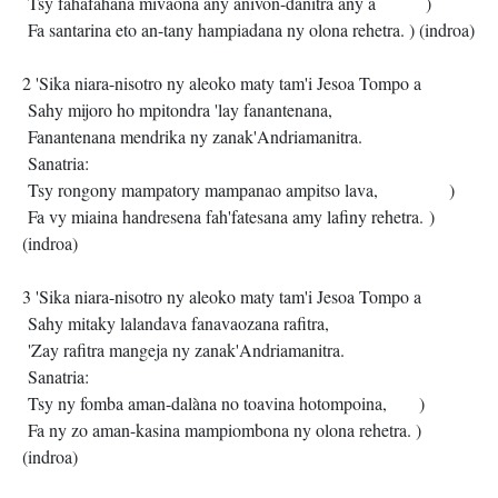
Tsy fahafahana mivaona any anivon-danitra any a )
Fa santarina eto an-tany hampiadana ny olona rehetra. ) (indroa)
2 'Sika niara-nisotro ny aleoko maty tam'i Jesoa Tompo a
Sahy mijoro ho mpitondra 'lay fanantenana,
Fanantenana mendrika ny zanak'Andriamanitra.
Sanatria:
Tsy rongony mampatory mampanao ampitso lava, )
Fa vy miaina handresena fah'fatesana amy lafiny rehetra. )
(indroa)
3 'Sika niara-nisotro ny aleoko maty tam'i Jesoa Tompo a
Sahy mitaky lalandava fanavaozana rafitra,
'Zay rafitra mangeja ny zanak'Andriamanitra.
Sanatria:
Tsy ny fomba aman-dalàna no toavina hotompoina, )
Fa ny zo aman-kasina mampiombona ny olona rehetra. )
(indroa)