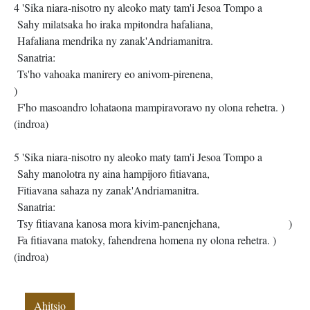
4 'Sika niara-nisotro ny aleoko maty tam'i Jesoa Tompo a
Sahy milatsaka ho iraka mpitondra hafaliana,
Hafaliana mendrika ny zanak'Andriamanitra.
Sanatria:
Ts'ho vahoaka manirery eo anivom-pirenena,
)
F'ho masoandro lohataona mampiravoravo ny olona rehetra. )
(indroa)
5 'Sika niara-nisotro ny aleoko maty tam'i Jesoa Tompo a
Sahy manolotra ny aina hampijoro fitiavana,
Fitiavana sahaza ny zanak'Andriamanitra.
Sanatria:
Tsy fitiavana kanosa mora kivim-panenjehana, )
Fa fitiavana matoky, fahendrena homena ny olona rehetra. )
(indroa)
Ahitsio