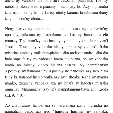
anefa ny vahoaka dia noraisin'i Jesoa am-pitiavana. Toa tsy
nahoany akory ireto mpianany niasa mafy ho Azy, mpianatra
izay nanaraka ny teniny ka tsy nitaky karama fa nihinana ihany
izay naroson'ny olona...
Nony hariva ny andro, nanomboka niakatra ny tambavin'ny
apostoly, ankoatra ny harerahana, eo koa ny hanoanana efa
mamely. Tsy tanan'izy ireo intsony ny ahiahiny ka naborany an'i
Jesoa : "Ravao ny vahoaka hitady hanina sy kodoro". Raha
miverina amin'ny traikefam-piainantsika andavan'andro isika dia
hahatsapa fa tsy ny vahoaka loatra no noana, tsy ny vahoaka
loatra no mitady kidoro hialana sasatra. Ny harerahan'ny
Apostoly, ny hanoanan'ny Apostoly no nanosika azy ireo hiala
tsiny ka nataony hisolo vaika azy ny vahoaka. Raha ny marina
manko, zaran'ny vahoaka aza ny hitafa sy hitoetra miaraka
amin'ilay Mpaminany izay efa nampitampim-bava an'i Eroda
(Lk 9, 7-10).
Ao anatin'izany hanoanana sy harerahana izany indrindra no
hanome hanina
nanirahan'i Jesoa azy ireo "
" ny vahoaka,