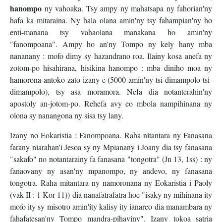
hanompo
ny vahoaka. Tsy ampy ny mahatsapa ny fahorian'ny
hafa ka mitaraina. Ny hala olana amin'ny tsy fahampian'ny ho
enti-manana tsy vahaolana manakana ho amin'ny
"fanompoana". Ampy ho an'ny Tompo ny kely hany mba
nananany : mofo dimy sy hazandrano roa. Ilainy kosa anefa ny
zotom-po hisahirana, hisikina hanompo : mba diniho moa ny
hamorona antoko zato izany e (5000 amin'ny tsi-dimampolo tsi-
dimampolo), tsy asa moramora. Nefa dia notanterahin'ny
apostoly an-jotom-po. Rehefa avy eo mbola nampihinana ny
olona sy nanangona ny sisa tsy lany.
Izany no Eokaristia : Fanompoana. Raha nitantara ny Fanasana
farany niarahan'i Jesoa sy ny Mpianany i Joany dia tsy fanasana
"sakafo" no notantarainy fa fanasana "tongotra" (Jn 13, 1ss) : ny
fanaovany ny asan'ny mpanompo, ny andevo, ny fanasana
tongotra. Raha mitantara ny namoronana ny Eokaristia i Paoly
(vak II : 1 Kor 11)) dia nanafatrafatra hoe "isaky ny mihinana ity
mofo ity sy misotro amin'ity kalisy ity ianareo dia manambara ny
fahafatesan'ny Tompo mandra-pihaviny". Izany tokoa satria