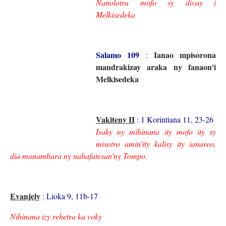
Nanolotra mofo sy divay i
Melkisedeka
Salamo 109
Ianao mpisorona
:
mandrakizay araka ny fanaon'i
Melkisedeka
Vakiteny II
:
1 Korintiana 11, 23-26
Isaky ny mihinana ity mofo ity sy
misotro amin'ity kalisy ity ianareo,
dia manambara ny nahafatesan'ny Tompo
.
Evanjely
:
Lioka 9, 11b-17
Nihinana izy rehetra ka voky