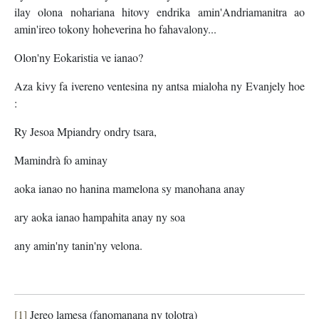
ilay olona nohariana hitovy endrika amin'Andriamanitra ao
amin'ireo tokony hoheverina ho fahavalony...
Olon'ny Eokaristia ve ianao?
Aza kivy fa ivereno ventesina ny antsa mialoha ny Evanjely hoe
:
Ry Jesoa Mpiandry ondry tsara,
Mamindrà fo aminay
aoka ianao no hanina mamelona sy manohana anay
ary aoka ianao hampahita anay ny soa
any amin'ny tanin'ny velona.
[1]
Jereo lamesa (fanomanana ny tolotra)