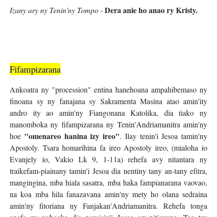
Dera anie ho anao ry Kristy.
Izany ary ny Tenin'ny Tompo
-
Fifampizarana
Ankoatra ny "procession" entina hanehoana ampahibemaso ny
finoana sy ny fanajana sy Sakramenta Masina atao amin'ity
andro ity ao amin'ny Fiangonana Katolika, dia tiako ny
manomboka ny fifampizarana ny Tenin'Andriamanitra amin'ny
"omenareo hanina izy ireo"
hoe
. Ilay tenin'i Jesoa tamin'ny
Apostoly. Tsara homarihina fa ireo Apostoly ireo, (mialoha io
Evanjely io, Vakio Lk 9, 1-11a) rehefa avy nitantara ny
traikefam-piainany tamin'i Jesoa dia nentiny tany an-tany efitra,
mangingina, mba hiala sasatra, mba haka fampianarana vaovao,
na koa mba hila fanazavana amin'ny mety ho olana sedraina
amin'ny fitoriana ny Fanjakan'Andriamanitra. Rehefa tonga