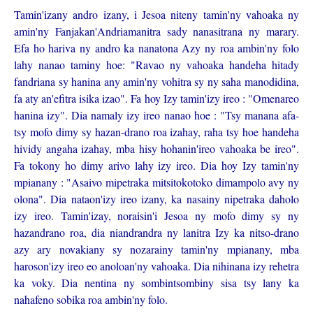
Tamin'izany andro izany, i Jesoa niteny tamin'ny vahoaka ny
amin'ny Fanjakan'Andriamanitra sady nanasitrana ny marary.
Efa ho hariva ny andro ka nanatona Azy ny roa ambin'ny folo
lahy nanao taminy hoe: "Ravao ny vahoaka handeha hitady
fandriana sy hanina any amin'ny vohitra sy ny saha manodidina,
fa aty an'efitra isika izao". Fa hoy Izy tamin'izy ireo : "Omenareo
hanina izy". Dia namaly izy ireo nanao hoe : "Tsy manana afa-
tsy mofo dimy sy hazan-drano roa izahay, raha tsy hoe handeha
hividy angaha izahay, mba hisy hohanin'ireo vahoaka be ireo".
Fa tokony ho dimy arivo lahy izy ireo. Dia hoy Izy tamin'ny
mpianany : "Asaivo mipetraka mitsitokotoko dimampolo avy ny
olona". Dia nataon'izy ireo izany, ka nasainy nipetraka daholo
izy ireo. Tamin'izay, noraisin'i Jesoa ny mofo dimy sy ny
hazandrano roa, dia niandrandra ny lanitra Izy ka nitso-drano
azy ary novakiany sy nozarainy tamin'ny mpianany, mba
haroson'izy ireo eo anoloan'ny vahoaka. Dia nihinana izy rehetra
ka voky. Dia nentina ny sombintsombiny sisa tsy lany ka
nahafeno sobika roa ambin'ny folo.