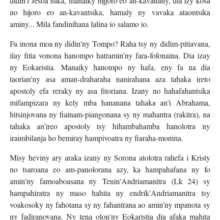
didin'i Jesoa isika, manaiky hijjoro eo an-kavanany, dia izy kosa
no hijoro eo an-kavantsika, hamaly ny vavaka ataontsika
aminy... Mila fandinihana lalina io salamo io.
Fa inona moa ny didin'ny Tompo? Raha tsy ny didim-pitiavana,
ilay fitia vonona hanompo hatramin'ny fara-fofonaina. Dia izay
ny Eokaristia. Manaiky hanompo ny hafa, eny fa na dia
taorian'ny asa aman-draharaha nanirahana aza tahaka ireto
apostoly efa reraky ny asa fitoriana. Izany no hahafahantsika
mifampizara ny kely mba hananana tahaka an'i Abrahama,
hitsinjovana ny fiainam-piangonana sy ny mahantra (rakitra), na
tahaka an'ireo apostoly tsy hihambahamba hanolotra ny
iraimbilanja ho bemiray hampivoatra ny fiaraha-monina.
Misy heviny ary araka izany ny Sorona atolotra rahefa i Kristy
no tsaroana eo am-panolorana azy, ka hampahafana ny fo
amin'ny famoaboasana ny Tenin'Andriamanitra (Lk 24) sy
hampahiratra ny maso hahita ny endrik'Andriamanitra tsy
voakosoky ny fahotana sy ny fahantrana ao amin'ny mpanota sy
ny fadiranovana. Ny tena olon'ny Eokaristia dia afaka mahita