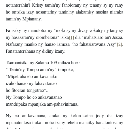
notanterahin'i Kristy tamin'ny fanolorany ny tenany sy ny rany
ho antsika izay nosantariny tamin'ny alakamisy masina niaraka
tamin'ny Mpianany.
Fa isaky ny manolotra ny "mofo sy ny divay vokatry ny tany sy
ny hasasaran'ny olombelona" isika
[1]
dia "mahatsiaro an'i Jesoa.
Nafarany manko ny hanao lamesa "ho fahatsiarovana Azy"
[2]
.
Fanatanterahana ny didiny izany.
Tsaroantsika ny Salamo 109 milaza hoe :
" Tenin'ny Tompo amin'ny Tompoko,
"Mipetraha eto an-kavanako
izaho hanao ny fahavalonao
ho fitoeran-tongotrao"...
Ny Tompo ho eo ankavananao
mandripaka mpanjaka am-pahavinirana...
Ny eo an-kavanana, araka ny kolon-tsaina jody dia izay
mpanatontosa iraka : noho izany rehefa manaiky hanatontosa ny