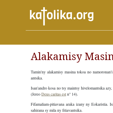
Alakamisy Masina
Tamin'ny alakamisy masina tokoa no namoronan'i
antsika.
Isan'andro kosa no tsy maintsy hivelomantsika azy, 
(Jereo
Deus caritas est
n° 14).
Fifamaliam-pitiavana araka izany ny Eokaristia. Is
sahirana sy mila ny fitiavantsika.