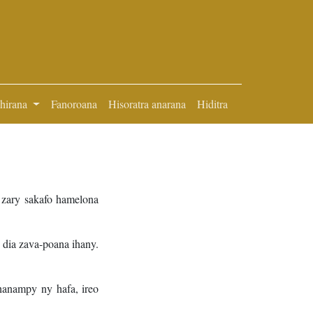
ihirana
Fanoroana
Hisoratra anarana
Hiditra
 zary sakafo hamelona
a dia zava-poana ihany.
 hanampy ny hafa, ireo