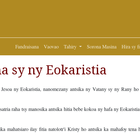
Fandraisana
Vaovao
Tahiry
Sorona Masina
Hira sy f
 sy ny Eokaristia
 Jesoa ny Eokaristia, nanomezany antsika ny Vatany sy ny Rany ho
satria raha tsy manosika antsika hitia bebe kokoa ny hafa ny Eokaristi
ika mahatsiaro ilay fitia natolotr'i Kristy ho antsika ka mahafoy tena