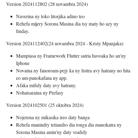
Version 2024112802 (28 novambra 2024)
Naverina ny loko litorjika adino teo
Rehefa mijery Sorona Masina dia tsy maty ho azy ny
finday.
Version 2024112402(24 novambra 2024 - Kristy Mpanjaka)
Mampiasa ny Framework Flutter satria havoaka ho an'ny
Iphone
Novaina ny fanoroam-pejy ka ny lisitra avy hatrany no hita
eo am-panokafana ny app.
Afaka mifidy daty avy hatrany.
Nohatsaraina ny Prefasy
Version 2024102501 (25 oktobra 2024)
Nojerena ny mikasika ireo daty banga
Rehefa manindry tetiandro dia tonga dia manokatra ny
Sorona Masina amin'ny daty voafidy