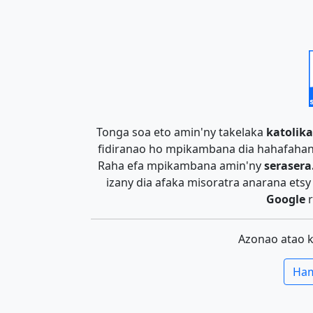
Tonga soa eto amin'ny takelaka
katolika
fidiranao ho mpikambana dia hahafahan
Raha efa mpikambana amin'ny
serasera
izany dia afaka misoratra anarana ets
Google
r
Azonao atao 
Ham