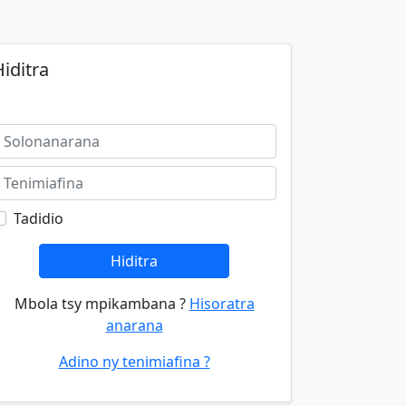
iditra
Tadidio
Hiditra
Mbola tsy mpikambana ?
Hisoratra
anarana
Adino ny tenimiafina ?