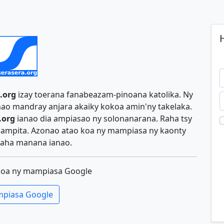
H
.org
izay toerana fanabeazam-pinoana katolika. Ny
ao mandray anjara akaiky kokoa amin'ny takelaka.
.org
ianao dia ampiasao ny solonanarana. Raha tsy
y ampita. Azonao atao koa ny mampiasa ny kaonty
aha manana ianao.
koa ny mampiasa Google
piasa Google