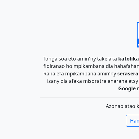
Tonga soa eto amin'ny takelaka
katolika
fidiranao ho mpikambana dia hahafahan
Raha efa mpikambana amin'ny
serasera
izany dia afaka misoratra anarana ets
Google
r
Azonao atao 
Ham