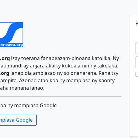
H
.org
izay toerana fanabeazam-pinoana katolika. Ny
ao mandray anjara akaiky kokoa amin'ny takelaka.
.org
ianao dia ampiasao ny solonanarana. Raha tsy
y ampita. Azonao atao koa ny mampiasa ny kaonty
aha manana ianao.
koa ny mampiasa Google
piasa Google