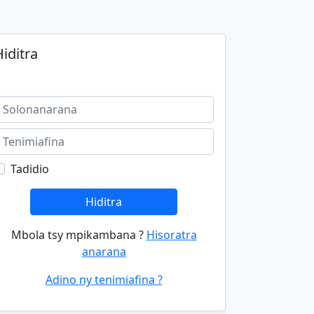
iditra
Tadidio
Hiditra
Mbola tsy mpikambana ?
Hisoratra
anarana
Adino ny tenimiafina ?