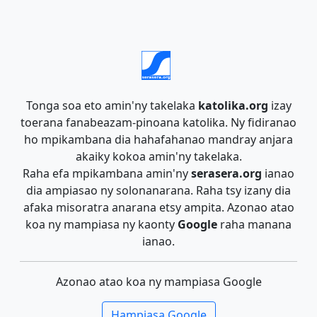
Tonga soa eto amin'ny takelaka
katolika.org
izay
toerana fanabeazam-pinoana katolika. Ny fidiranao
ho mpikambana dia hahafahanao mandray anjara
akaiky kokoa amin'ny takelaka.
Raha efa mpikambana amin'ny
serasera.org
ianao
dia ampiasao ny solonanarana. Raha tsy izany dia
afaka misoratra anarana etsy ampita. Azonao atao
koa ny mampiasa ny kaonty
Google
raha manana
ianao.
Azonao atao koa ny mampiasa Google
Hampiasa Google