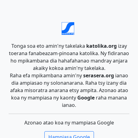
Tonga soa eto amin'ny takelaka
katolika.org
izay
toerana fanabeazam-pinoana katolika. Ny fidiranao
ho mpikambana dia hahafahanao mandray anjara
akaiky kokoa amin'ny takelaka.
Raha efa mpikambana amin'ny
serasera.org
ianao
dia ampiasao ny solonanarana. Raha tsy izany dia
afaka misoratra anarana etsy ampita. Azonao atao
koa ny mampiasa ny kaonty
Google
raha manana
ianao.
Azonao atao koa ny mampiasa Google
Hampiasa Google