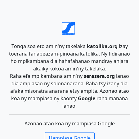
Tonga soa eto amin'ny takelaka
katolika.org
izay
toerana fanabeazam-pinoana katolika. Ny fidiranao
ho mpikambana dia hahafahanao mandray anjara
akaiky kokoa amin'ny takelaka.
Raha efa mpikambana amin'ny
serasera.org
ianao
dia ampiasao ny solonanarana. Raha tsy izany dia
afaka misoratra anarana etsy ampita. Azonao atao
koa ny mampiasa ny kaonty
Google
raha manana
ianao.
Azonao atao koa ny mampiasa Google
Hampiasa Google