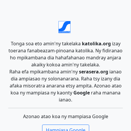
Tonga soa eto amin'ny takelaka
katolika.org
izay
toerana fanabeazam-pinoana katolika. Ny fidiranao
ho mpikambana dia hahafahanao mandray anjara
akaiky kokoa amin'ny takelaka.
Raha efa mpikambana amin'ny
serasera.org
ianao
dia ampiasao ny solonanarana. Raha tsy izany dia
afaka misoratra anarana etsy ampita. Azonao atao
koa ny mampiasa ny kaonty
Google
raha manana
ianao.
Azonao atao koa ny mampiasa Google
Hampiasa Google