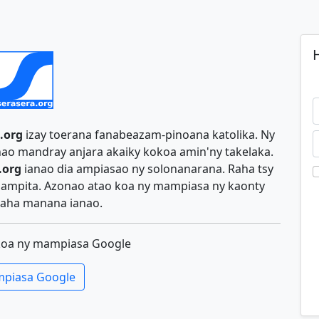
H
.org
izay toerana fanabeazam-pinoana katolika. Ny
ao mandray anjara akaiky kokoa amin'ny takelaka.
.org
ianao dia ampiasao ny solonanarana. Raha tsy
y ampita. Azonao atao koa ny mampiasa ny kaonty
aha manana ianao.
koa ny mampiasa Google
piasa Google