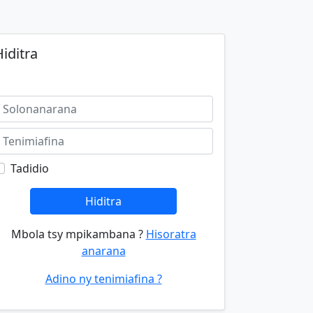
iditra
Tadidio
Hiditra
Mbola tsy mpikambana ?
Hisoratra
anarana
Adino ny tenimiafina ?