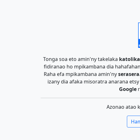
Tonga soa eto amin'ny takelaka
katolika
fidiranao ho mpikambana dia hahafahan
Raha efa mpikambana amin'ny
serasera
izany dia afaka misoratra anarana ets
Google
r
Azonao atao 
Ham