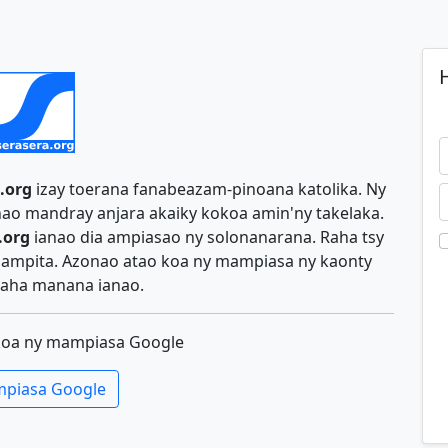
H
.org
izay toerana fanabeazam-pinoana katolika. Ny
ao mandray anjara akaiky kokoa amin'ny takelaka.
.org
ianao dia ampiasao ny solonanarana. Raha tsy
y ampita. Azonao atao koa ny mampiasa ny kaonty
aha manana ianao.
koa ny mampiasa Google
piasa Google