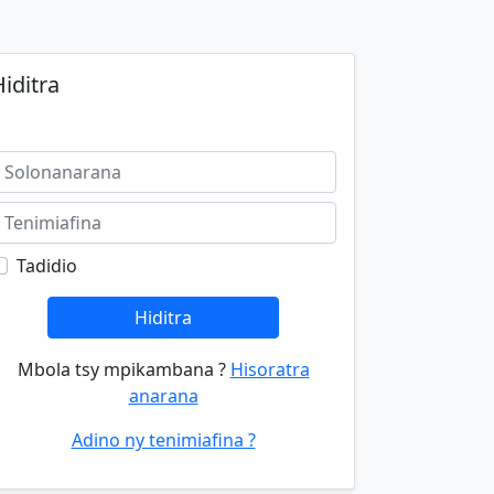
iditra
Tadidio
Hiditra
Mbola tsy mpikambana ?
Hisoratra
anarana
Adino ny tenimiafina ?