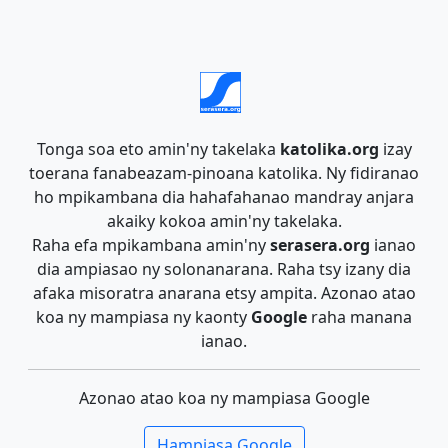
Tonga soa eto amin'ny takelaka
katolika.org
izay
toerana fanabeazam-pinoana katolika. Ny fidiranao
ho mpikambana dia hahafahanao mandray anjara
akaiky kokoa amin'ny takelaka.
Raha efa mpikambana amin'ny
serasera.org
ianao
dia ampiasao ny solonanarana. Raha tsy izany dia
afaka misoratra anarana etsy ampita. Azonao atao
koa ny mampiasa ny kaonty
Google
raha manana
ianao.
Azonao atao koa ny mampiasa Google
Hampiasa Google