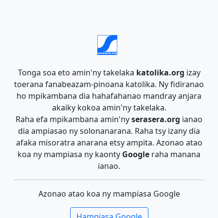
Tonga soa eto amin'ny takelaka
katolika.org
izay
toerana fanabeazam-pinoana katolika. Ny fidiranao
ho mpikambana dia hahafahanao mandray anjara
akaiky kokoa amin'ny takelaka.
Raha efa mpikambana amin'ny
serasera.org
ianao
dia ampiasao ny solonanarana. Raha tsy izany dia
afaka misoratra anarana etsy ampita. Azonao atao
koa ny mampiasa ny kaonty
Google
raha manana
ianao.
Azonao atao koa ny mampiasa Google
Hampiasa Google