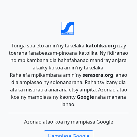
Tonga soa eto amin'ny takelaka
katolika.org
izay
toerana fanabeazam-pinoana katolika. Ny fidiranao
ho mpikambana dia hahafahanao mandray anjara
akaiky kokoa amin'ny takelaka.
Raha efa mpikambana amin'ny
serasera.org
ianao
dia ampiasao ny solonanarana. Raha tsy izany dia
afaka misoratra anarana etsy ampita. Azonao atao
koa ny mampiasa ny kaonty
Google
raha manana
ianao.
Azonao atao koa ny mampiasa Google
Hampiasa Google