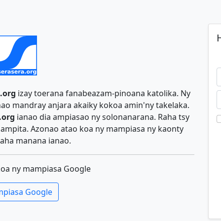
H
.org
izay toerana fanabeazam-pinoana katolika. Ny
ao mandray anjara akaiky kokoa amin'ny takelaka.
.org
ianao dia ampiasao ny solonanarana. Raha tsy
y ampita. Azonao atao koa ny mampiasa ny kaonty
aha manana ianao.
koa ny mampiasa Google
piasa Google