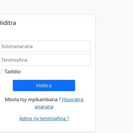
iditra
Tadidio
Hiditra
Mbola tsy mpikambana ?
Hisoratra
anarana
Adino ny tenimiafina ?