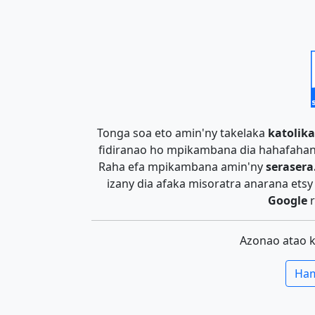
Tonga soa eto amin'ny takelaka
katolika
fidiranao ho mpikambana dia hahafahan
Raha efa mpikambana amin'ny
serasera
izany dia afaka misoratra anarana ets
Google
r
Azonao atao 
Ham