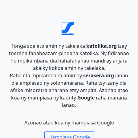
Tonga soa eto amin'ny takelaka
katolika.org
izay
toerana fanabeazam-pinoana katolika. Ny fidiranao
ho mpikambana dia hahafahanao mandray anjara
akaiky kokoa amin'ny takelaka.
Raha efa mpikambana amin'ny
serasera.org
ianao
dia ampiasao ny solonanarana. Raha tsy izany dia
afaka misoratra anarana etsy ampita. Azonao atao
koa ny mampiasa ny kaonty
Google
raha manana
ianao.
Azonao atao koa ny mampiasa Google
Hampiasa Google