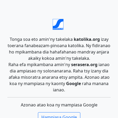
Tonga soa eto amin'ny takelaka
katolika.org
izay
toerana fanabeazam-pinoana katolika. Ny fidiranao
ho mpikambana dia hahafahanao mandray anjara
akaiky kokoa amin'ny takelaka.
Raha efa mpikambana amin'ny
serasera.org
ianao
dia ampiasao ny solonanarana. Raha tsy izany dia
afaka misoratra anarana etsy ampita. Azonao atao
koa ny mampiasa ny kaonty
Google
raha manana
ianao.
Azonao atao koa ny mampiasa Google
Hampiasa Google