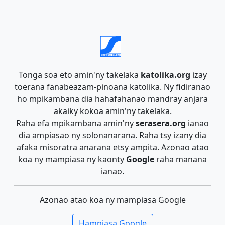
Tonga soa eto amin'ny takelaka
katolika.org
izay
toerana fanabeazam-pinoana katolika. Ny fidiranao
ho mpikambana dia hahafahanao mandray anjara
akaiky kokoa amin'ny takelaka.
Raha efa mpikambana amin'ny
serasera.org
ianao
dia ampiasao ny solonanarana. Raha tsy izany dia
afaka misoratra anarana etsy ampita. Azonao atao
koa ny mampiasa ny kaonty
Google
raha manana
ianao.
Azonao atao koa ny mampiasa Google
Hampiasa Google