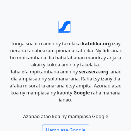
Tonga soa eto amin'ny takelaka
katolika.org
izay
toerana fanabeazam-pinoana katolika. Ny fidiranao
ho mpikambana dia hahafahanao mandray anjara
akaiky kokoa amin'ny takelaka.
Raha efa mpikambana amin'ny
serasera.org
ianao
dia ampiasao ny solonanarana. Raha tsy izany dia
afaka misoratra anarana etsy ampita. Azonao atao
koa ny mampiasa ny kaonty
Google
raha manana
ianao.
Azonao atao koa ny mampiasa Google
Hampiasa Google