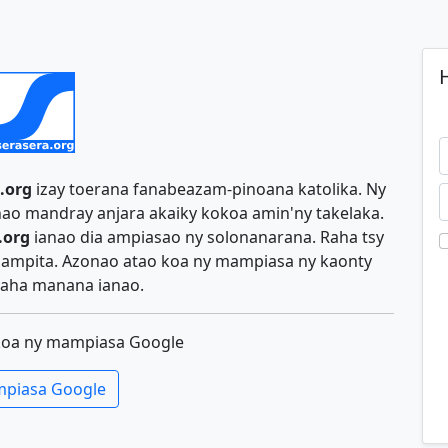
H
.org
izay toerana fanabeazam-pinoana katolika. Ny
ao mandray anjara akaiky kokoa amin'ny takelaka.
.org
ianao dia ampiasao ny solonanarana. Raha tsy
y ampita. Azonao atao koa ny mampiasa ny kaonty
aha manana ianao.
koa ny mampiasa Google
piasa Google