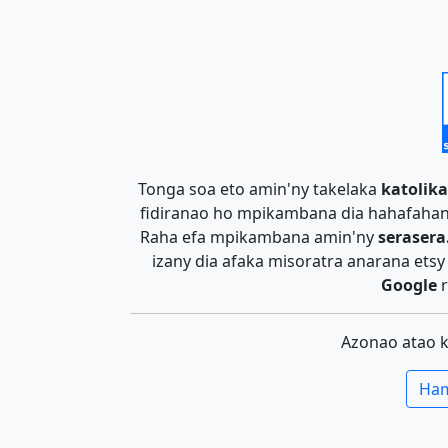
Tonga soa eto amin'ny takelaka
katolika
fidiranao ho mpikambana dia hahafahan
Raha efa mpikambana amin'ny
serasera
izany dia afaka misoratra anarana ets
Google
r
Azonao atao 
Ham