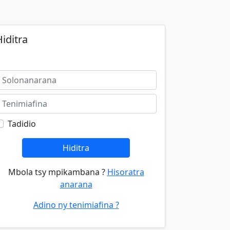
iditra
Tadidio
Hiditra
Mbola tsy mpikambana ?
Hisoratra
anarana
Adino ny tenimiafina ?