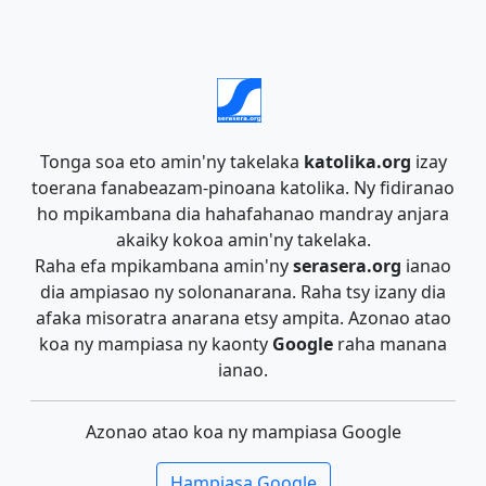
Tonga soa eto amin'ny takelaka
katolika.org
izay
toerana fanabeazam-pinoana katolika. Ny fidiranao
ho mpikambana dia hahafahanao mandray anjara
akaiky kokoa amin'ny takelaka.
Raha efa mpikambana amin'ny
serasera.org
ianao
dia ampiasao ny solonanarana. Raha tsy izany dia
afaka misoratra anarana etsy ampita. Azonao atao
koa ny mampiasa ny kaonty
Google
raha manana
ianao.
Azonao atao koa ny mampiasa Google
Hampiasa Google