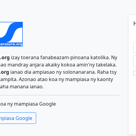
H
.org
izay toerana fanabeazam-pinoana katolika. Ny
ao mandray anjara akaiky kokoa amin'ny takelaka.
.org
ianao dia ampiasao ny solonanarana. Raha tsy
y ampita. Azonao atao koa ny mampiasa ny kaonty
aha manana ianao.
koa ny mampiasa Google
piasa Google