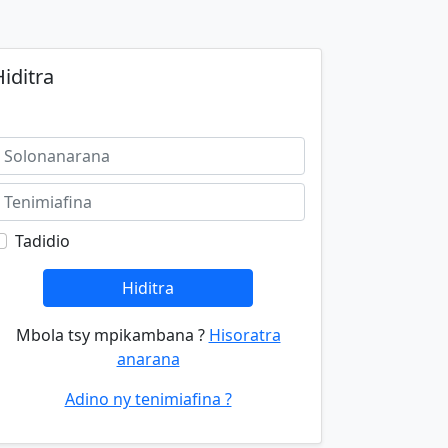
iditra
Tadidio
Hiditra
Mbola tsy mpikambana ?
Hisoratra
anarana
Adino ny tenimiafina ?