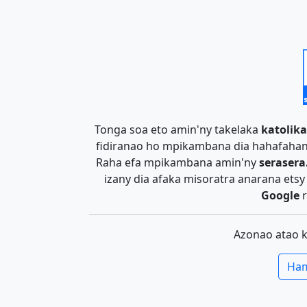
Tonga soa eto amin'ny takelaka
katolika
fidiranao ho mpikambana dia hahafahan
Raha efa mpikambana amin'ny
serasera
izany dia afaka misoratra anarana ets
Google
r
Azonao atao 
Ham